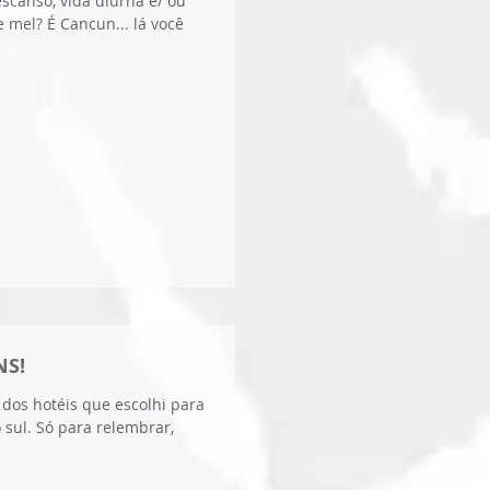
scanso, vida diurna e/ ou
 mel? É Cancun... lá você
NS!
dos hotéis que escolhi para
sul. Só para relembrar,