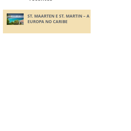
ST. MAARTEN E ST. MARTIN – A
EUROPA NO CARIBE
VARADERO - O CARIBE CUBANO
A PARADISÍACA PUNTA CANA!
O ENCANTO DAS SETE CORES DO
MAR DE SAN ANDRÉS