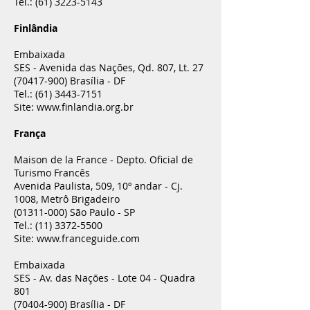
Tel.:
(61) 3223-5143
Finlândia
Embaixada
SES - Avenida das Nações, Qd. 807, Lt. 27
(70417-900)
Brasília - DF
Tel.:
(61) 3443-7151
Site:
www.finlandia.org.br
França
Maison de la France - Depto. Oficial de
Turismo Francês
Avenida Paulista, 509, 10º andar - Cj.
1008, Metrô Brigadeiro
(01311-000)
São Paulo - SP
Tel.:
(11) 3372-5500
Site:
www.franceguide.com
Embaixada
SES - Av. das Nações - Lote 04 - Quadra
801
(70404-900)
Brasília - DF