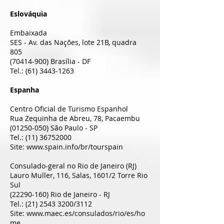
Eslováquia
Embaixada
SES - Av. das Nações, lote 21B, quadra
805
(70414-900)
Brasília - DF
Tel.:
(61) 3443-1263
Espanha
Centro Oficial de Turismo Espanhol
Rua Zequinha de Abreu, 78, Pacaembu
(01250-050)
São Paulo - SP
Tel.:
(11) 36752000
Site:
www.spain.info/br/tourspain
Consulado-geral no Rio de Janeiro (RJ)
Lauro Muller, 116, Salas, 1601/2 Torre Rio
Sul
(22290-160)
Rio de Janeiro - RJ
Tel.:
(21) 2543 3200
/3112
Site:
www.maec.es/consulados/rio/es/ho
me