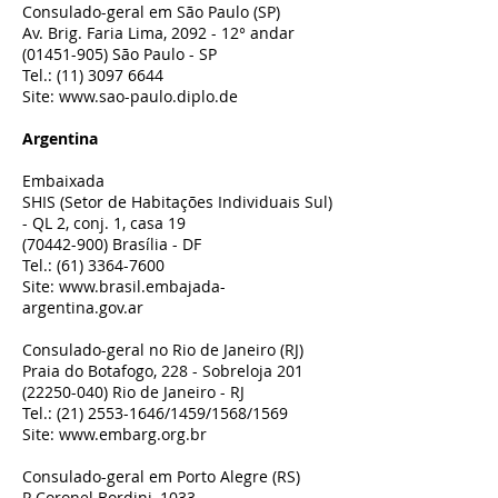
Consulado-geral em São Paulo (SP)
Av. Brig. Faria Lima, 2092 - 12° andar
(01451-905)
São Paulo - SP
Tel.:
(11) 3097 6644
Site:
www.sao-paulo.diplo.de
Argentina
Embaixada
SHIS (Setor de Habitações Individuais Sul)
- QL 2, conj. 1, casa 19
(70442-900)
Brasília - DF
Tel.:
(61) 3364-7600
Site:
www.brasil.embajada-
argentina.gov.ar
Consulado-geral no Rio de Janeiro (RJ)
Praia do Botafogo, 228 - Sobreloja 201
(22250-040)
Rio de Janeiro - RJ
Tel.:
(21) 2553-1646
/1459/1568/1569
Site:
www.embarg.org.br
Consulado-geral em Porto Alegre (RS)
R.Coronel Bordini, 1033