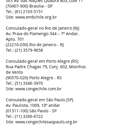
SES Av. das Nações Quadra 803, Lote 11
(70407-900)
Brasilia - DF
Tel.:
(61) 2103-5151
Site:
www.embchile.org.br
Consulado-geral no Rio de Janeiro (RJ)
Av. Praia do Flamengo 344 – 7º Andar,
Apto. 701
(22210-030)
Rio de Janeiro - RJ
Tel.:
(21) 3579-9658
Consulado-geral em Porto Alegre (RS)
Rua Padre Chagas 79, Conj. 602, Moinhos
de Vento
(90570-020)
Porto Alegre - RS
Tel.:
(51) 3346-3970
Site:
www.congechile.com.br
Consulado-geral em São Paulo (SP)
Av. Paulista, 1009, 10º andar
(01311-100)
São Paulo - SP
Tel.:
(11) 3266-6722
Site:
www.congechilesaopaulo.org.br