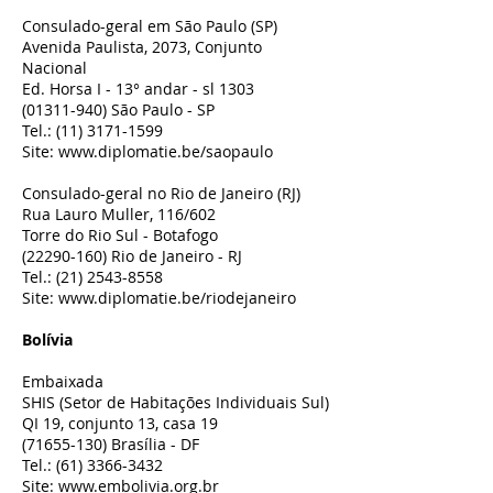
Consulado-geral em São Paulo (SP)
Avenida Paulista, 2073, Conjunto
Nacional
Ed. Horsa I - 13° andar - sl 1303
(01311-940)
São Paulo - SP
Tel.:
(11) 3171-1599
Site:
www.diplomatie.be/saopaulo
Consulado-geral no Rio de Janeiro (RJ)
Rua Lauro Muller, 116/602
Torre do Rio Sul - Botafogo
(22290-160)
Rio de Janeiro - RJ
Tel.:
(21) 2543-8558
Site:
www.diplomatie.be/riodejaneiro
Bolívia
Embaixada
SHIS (Setor de Habitações Individuais Sul)
QI 19, conjunto 13, casa 19
(71655-130)
Brasília - DF
Tel.:
(61) 3366-3432
Site:
www.embolivia.org.br