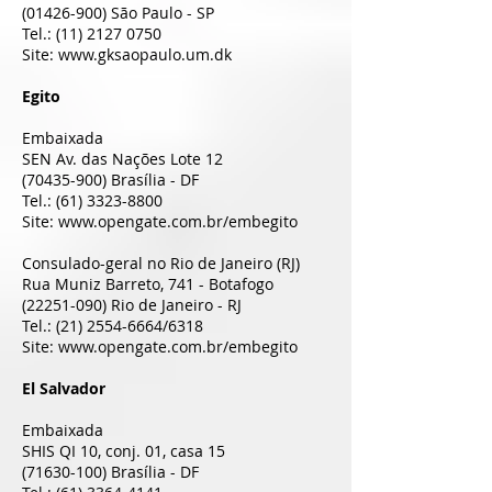
(01426-900)
São Paulo - SP
Tel.:
(11) 2127 0750
Site:
www.gksaopaulo.um.dk
Egito
Embaixada
SEN Av. das Nações Lote 12
(70435-900)
Brasília - DF
Tel.:
(61) 3323-8800
Site:
www.opengate.com.br/embegito
Consulado-geral no Rio de Janeiro (RJ)
Rua Muniz Barreto, 741 - Botafogo
(22251-090)
Rio de Janeiro - RJ
Tel.:
(21) 2554-6664
/6318
Site:
www.opengate.com.br/embegito
El Salvador
Embaixada
SHIS QI 10, conj. 01, casa 15
(71630-100)
Brasília - DF