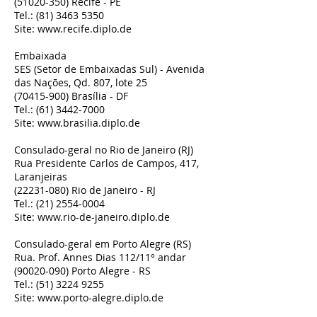
(51020-350)
Recife - PE
Tel.:
(81) 3463 5350
Site:
www.recife.diplo.de
Embaixada
SES (Setor de Embaixadas Sul) - Avenida
das Nações, Qd. 807, lote 25
(70415-900)
Brasília - DF
Tel.:
(61) 3442-7000
Site:
www.brasilia.diplo.de
Consulado-geral no Rio de Janeiro (RJ)
Rua Presidente Carlos de Campos, 417,
Laranjeiras
(22231-080)
Rio de Janeiro - RJ
Tel.:
(21) 2554-0004
Site:
www.rio-de-janeiro.diplo.de
Consulado-geral em Porto Alegre (RS)
Rua. Prof. Annes Dias 112/11° andar
(90020-090)
Porto Alegre - RS
Tel.:
(51) 3224 9255
Site:
www.porto-alegre.diplo.de