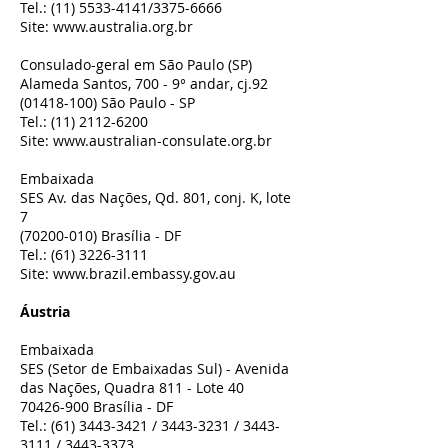
Tel.:
(11) 5533-4141
/3375-6666
Site:
www.australia.org.br
Consulado-geral em São Paulo (SP)
Alameda Santos, 700 - 9° andar, cj.92
(01418-100)
São Paulo - SP
Tel.:
(11) 2112-6200
Site:
www.australian-consulate.org.br
Embaixada
SES Av. das Nações, Qd. 801, conj. K, lote
7
(70200-010)
Brasília - DF
Tel.:
(61) 3226-3111
Site:
www.brazil.embassy.gov.au
Áustria
Embaixada
SES (Setor de Embaixadas Sul) - Avenida
das Nações, Quadra 811 - Lote 40
70426-900
Brasília - DF
Tel.:
(61) 3443-3421
/
3443-3231
/
3443-
3111
/
3443-3373