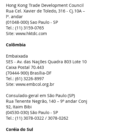
Hong Kong Trade Development Council
Rua Cel. Xavier de Toledo, 316 - Cj.10A –
lº. andar
(01048-000)
Sao Paulo - SP
Tel.:
(11) 3159-0765
Site:
www.hktdc.com
Colômbia
Embaixada
SES - Av. das Nações Quadra 803 Lote 10
Caixa Postal 70.443
(70444-900)
Brasília-DF
Tel.:
(61) 3226-8997
Site:
www.embcol.org.br
Consulado-geral em São Paulo (SP)
Rua Tenente Negrão, 140 – 9º andar Conj
92, Itaim Bibi
(04530-030)
São Paulo - SP
Tel.:
(11) 3078-0322
/
3078-0262
Coréia do Sul