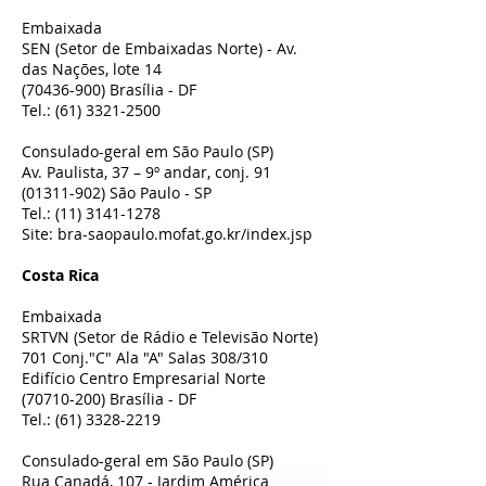
Embaixada
SEN (Setor de Embaixadas Norte) - Av.
das Nações, lote 14
(70436-900)
Brasília - DF
Tel.:
(61) 3321-2500
Consulado-geral em São Paulo (SP)
Av. Paulista, 37 – 9º andar, conj. 91
(01311-902)
São Paulo - SP
Tel.:
(11) 3141-1278
Site: bra-saopaulo.mofat.go.kr/index.jsp
Costa Rica
Embaixada
SRTVN (Setor de Rádio e Televisão Norte)
701 Conj."C" Ala "A" Salas 308/310
Edifício Centro Empresarial Norte
(70710-200)
Brasília - DF
Tel.:
(61) 3328-2219
Consulado-geral em São Paulo (SP)
Rua Canadá, 107 - Jardim América