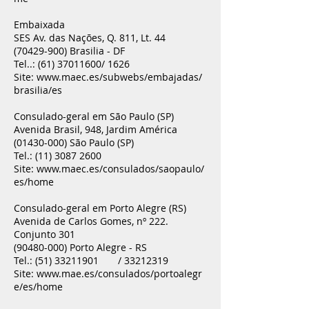
Embaixada
SES Av. das Nações, Q. 811, Lt. 44
(70429-900)
Brasilia - DF
Tel..:
(61) 37011600
/ 1626
Site:
www.maec.es/subwebs/embajadas/
brasilia/es
Consulado-geral em São Paulo (SP)
Avenida Brasil, 948, Jardim América
(01430-000)
São Paulo (SP)
Tel.:
(11) 3087 2600
Site:
www.maec.es/consulados/saopaulo/
es/home
Consulado-geral em Porto Alegre (RS)
Avenida de Carlos Gomes, nº 222.
Conjunto 301
(90480-000)
Porto Alegre - RS
Tel.:
(51) 33211901
/
33212319
Site:
www.mae.es/consulados/portoalegr
e/es/home