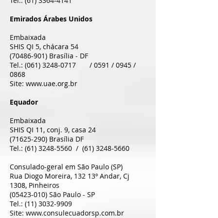
Tel.:
(61) 3364-4141
Emirados Árabes Unidos
Embaixada
SHIS QI 5, chácara 54
(70486-901)
Brasília - DF
Tel.:
(061) 3248-0717
/ 0591 / 0945 /
0868
Site:
www.uae.org.br
Equador
Embaixada
SHIS QI 11, conj. 9, casa 24
(71625-290)
Brasília DF
Tel.:
(61) 3248-5560
/
(61) 3248-5660
Consulado-geral em São Paulo (SP)
Rua Diogo Moreira, 132 13º Andar, Cj
1308, Pinheiros
(05423-010)
São Paulo - SP
Tel.:
(11) 3032-9909
Site:
www.consulecuadorsp.com.br