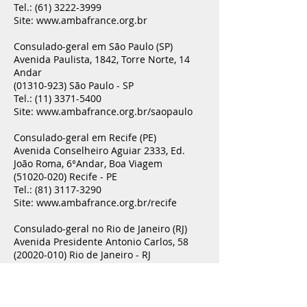
Tel.:
(61) 3222-3999
Site:
www.ambafrance.org.br
Consulado-geral em São Paulo (SP)
Avenida Paulista, 1842, Torre Norte, 14
Andar
(01310-923)
São Paulo - SP
Tel.:
(11) 3371-5400
Site:
www.ambafrance.org.br/saopaulo
Consulado-geral em Recife (PE)
Avenida Conselheiro Aguiar 2333, Ed.
João Roma, 6°Andar, Boa Viagem
(51020-020)
Recife - PE
Tel.:
(81) 3117-3290
Site:
www.ambafrance.org.br/recife
Consulado-geral no Rio de Janeiro (RJ)
Avenida Presidente Antonio Carlos, 58
(20020-010)
Rio de Janeiro - RJ
Tel.:
(21) 3974-6699
Site:
www.ambafrance.org.br/rj
Grécia