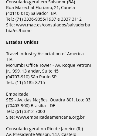
Consulado-geral em Salvador (BA)
Rua Marechal Floriano, 21, Canela
(40110-010)
Salvador -BA
Tel.:
(71) 3336-9055
/1937 e
3337 3112
Site:
www.mae.es/consulados/salvadorba
hia/es/home
Estados Unidos
Travel Industry Association of America –
TIA
Morumbi Office Tower - Av. Roque Petroni
Jr., 999, 13 andar, Suite 45
(04707-910)
São Paulo SP
Tel.:
(11) 5185-8715
Embaixada
SES - Av. das Nações, Quadra 801, Lote 03
(70403-900)
Brasília - DF
Tel.:
(61) 3312-7000
Site:
www.embaixadaamericana.org.br
Consulado-geral no Rio de Janeiro (RJ)
Av. Presidente Wilson, 147, Castelo