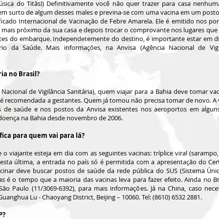
música do Titãs!) Definitivamente você não quer trazer para casa nenhu
tem surto de algum desses males e previna-se com uma vacina em um posto
ificado Internacional de Vacinação de Febre Amarela. Ele é emitido nos por
mais próximo da sua casa e depois trocar o comprovante nos lugares que
ntes do embarque. Independetemente do destino, é importante estar em d
o da Saúde. Mais informações, na Anvisa (Agência Nacional de Vigilân
ia no Brasil?
acional de Vigilância Sanitária), quem viajar para a Bahia deve tomar va
é recomendada a gestantes. Quem já tomou não precisa tomar de novo. A v
os de saúde e nos postos da Anvisa existentes nos aeroportos em algun
a doença na Bahia desde novembro de 2006.
fica para quem vai para lá?
viajante esteja em dia com as seguintes vacinas: tríplice viral (sarampo,
esta última, a entrada no país só é permitida com a apresentação do Cer
vacinar deve buscar postos de saúde da rede pública do SUS (Sistema Úni
as é o tempo que a maioria das vacinas leva para fazer efeito. Ainda no B
 São Paulo (11/3069-6392), para mais informações. Já na China, caso nec
anghua Lu - Chaoyang District, Beijing – 10060. Tel: (8610) 6532 2881.
P?