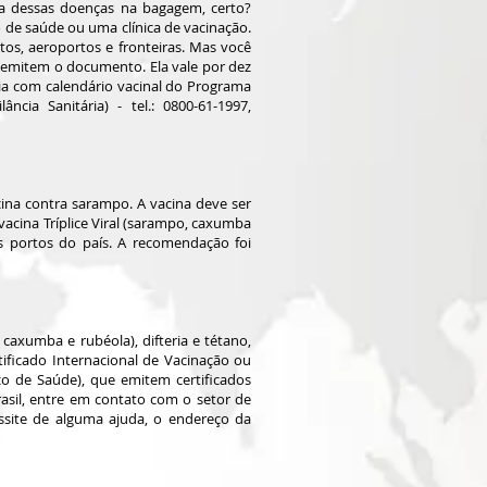
ma dessas doenças na bagagem, certo?
 de saúde ou uma clínica de vacinação.
tos, aeroportos e fronteiras. Mas você
 emitem o documento. Ela vale por dez
ia com calendário vacinal do Programa
cia Sanitária) - tel.: 0800-61-1997,
cina contra sarampo. A vacina deve ser
acina Tríplice Viral (sarampo, caxumba
s portos do país. A recomendação foi
 caxumba e rubéola), difteria e tétano,
tificado Internacional de Vacinação ou
co de Saúde), que emitem certificados
rasil, entre em contato com o setor de
essite de alguma ajuda, o endereço da