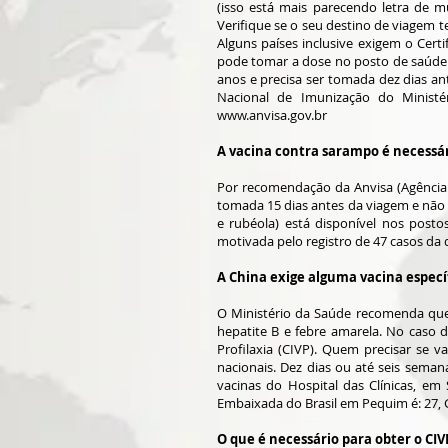
(isso está mais parecendo letra de 
Verifique se o seu destino de viagem 
Alguns países inclusive exigem o Cert
pode tomar a dose no posto de saúde 
anos e precisa ser tomada dez dias a
Nacional de Imunização do Ministéri
www.anvisa.gov.br
A vacina contra sarampo é necessár
Por recomendação da Anvisa (Agência N
tomada 15 dias antes da viagem e não 
e rubéola) está disponível nos post
motivada pelo registro de 47 casos d
A China exige alguma vacina especí
O Ministério da Saúde recomenda que o 
hepatite B e febre amarela. No caso d
Profilaxia (CIVP). Quem precisar se 
nacionais. Dez dias ou até seis seman
vacinas do Hospital das Clínicas, em
Embaixada do Brasil em Pequim é: 27, Gu
O que é necessário para obter o CIV