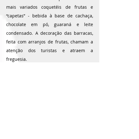
mais variados coquetéis de frutas e
“capetas” - bebida à base de cachaça,
chocolate em pó, guaraná e leite
condensado. A decoração das barracas,
feita com arranjos de frutas, chamam a
atenção dos turistas e atraem a
freguesia.
Depois de visitar a Passarela, todos
seguem para a orla da cidade, onde a
festa continua nos restaurantes e
barracas de praias, com shows de
artistas do mundo inteiro, muita
animação e paquera. A cidade nunca
dorme e até mesmo o comércio tem um
horário atípico. Muitos shoppings e lojas